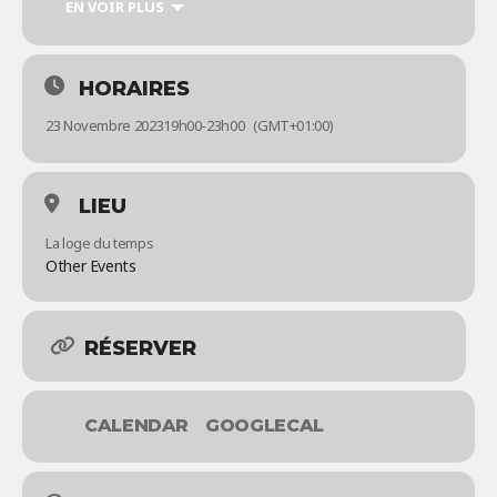
Impropulseurs pour une soirée sous le signe de convivialité et
EN VOIR PLUS
rigolade. Découvrez, dans une ambiance décalée et délurée,
leurs plus belles créations et improvisations !
HORAIRES
23 Novembre 2023
19h00
-
23h00
(GMT+01:00)
LIEU
La loge du temps
Other Events
RÉSERVER
CALENDAR
GOOGLECAL