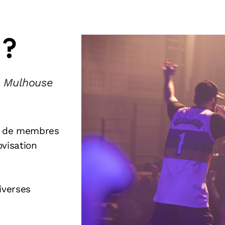
 ?
à Mulhouse
e de membres
ovisation
iverses