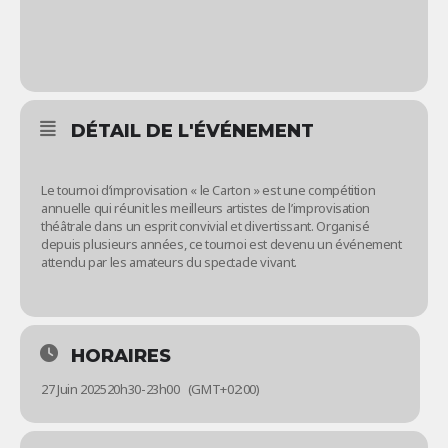
DÉTAIL DE L'ÉVÉNEMENT
Le tournoi d’improvisation « le Carton » est une compétition
annuelle qui réunit les meilleurs artistes de l’improvisation
théâtrale dans un esprit convivial et divertissant. Organisé
depuis plusieurs années, ce tournoi est devenu un événement
attendu par les amateurs du spectacle vivant.
HORAIRES
27 Juin 2025
20h30
-
23h00
(GMT+02:00)