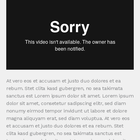
At vero eos et accusam et justo duo dolores et ea
rebum. Stet clita kasd gubergren, no sea takimata
sanctus est Lorem ipsum dolor sit amet. Lorem ipsum
dolor sit amet, consetetur sadipscing elitr, sed diam
nonumy eirmod tempor invidunt ut labore et dolore
magna aliquyam erat, sed diam voluptua. At vero eos
et accusam et justo duo dolores et ea rebum. Stet
clita kasd gubergren, no sea takimata sanctus est