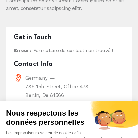
Lorem ipsum dolor sit amet. Lorem ipsum dolor sit
amet, consetetur sadipscing elitr.
Get in Touch
Erreur :
Formulaire de contact non trouvé !
Contact Info
Germany —
785 15h Street, Office 478
Berlin, De 81566
info@email.com
+1 840 841 25 69