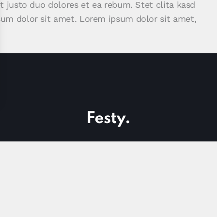
t justo duo dolores et ea rebum. Stet clita kasd
sum dolor sit amet. Lorem ipsum dolor sit amet,
Home
faceb
twitt
dribb
insta