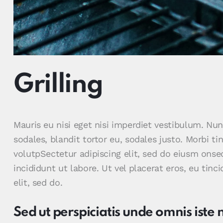
Grilling
Mauris eu nisi eget nisi imperdiet vestibulum. Nu
sodales, blandit tortor eu, sodales justo. Morbi ti
volutpSectetur adipiscing elit, sed do eiusm onse
incididunt ut labore. Ut vel placerat eros, eu tinci
elit, sed do.
Sed ut perspiciatis unde omnis iste 