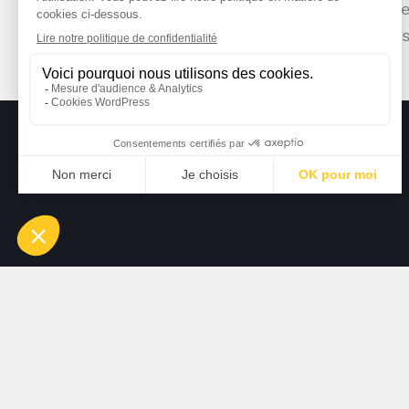
erat, sed diam voluptua. At vero eos et accusam e
gubergren, no sea takimata sanctus est Lorem ip
consetetur sadipscing elitr.