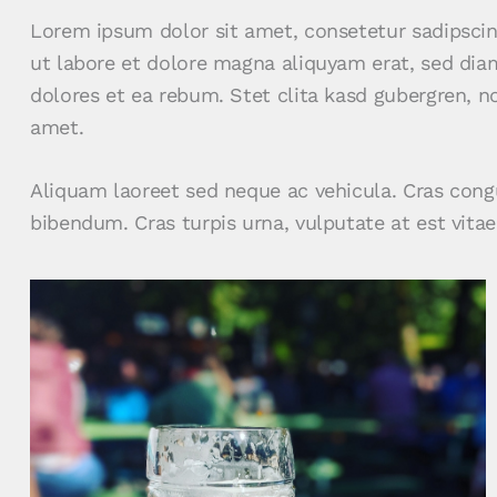
Lorem ipsum dolor sit amet, consetetur sadipsci
ut labore et dolore magna aliquyam erat, sed dia
dolores et ea rebum. Stet clita kasd gubergren, 
amet.
Aliquam laoreet sed neque ac vehicula. Cras congu
bibendum. Cras turpis urna, vulputate at est vitae,