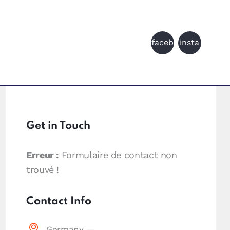
faceb
insta
gram
ook
m
Get in Touch
Erreur :
Formulaire de contact non
trouvé !
Contact Info
Germany —