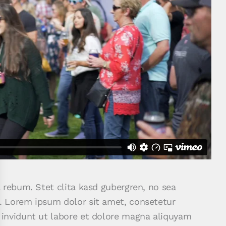
 rebum. Stet clita kasd gubergren, no sea
. Lorem ipsum dolor sit amet, consetetur
 invidunt ut labore et dolore magna aliquyam