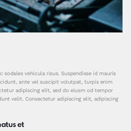
nc sodales vehicula risus. Suspendisse id mauris
ncidunt, ante vel suscipit volutpat, turpis enim
ctetur adipiscing elit, sed do eiusm od tempor
dunt velit. Consectetur adipiscing elit, adipiscing
natus et