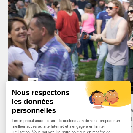
At vero eos et accusam et justo duo dolores et ea
takimata sanctus est Lorem ipsum dolor sit amet
sadipscing elitr, sed diam nonumy eirmod tempor