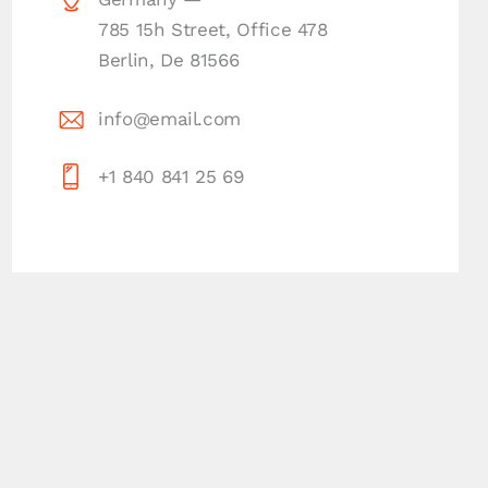
785 15h Street, Office 478
Berlin, De 81566
info@email.com
+1 840 841 25 69