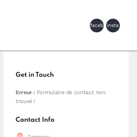
faceb
insta
gram
ook
m
Get in Touch
Erreur :
Formulaire de contact non
trouvé !
Contact Info
Germany —