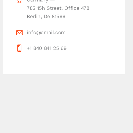
785 15h Street, Office 478
Berlin, De 81566
info@email.com
+1 840 841 25 69