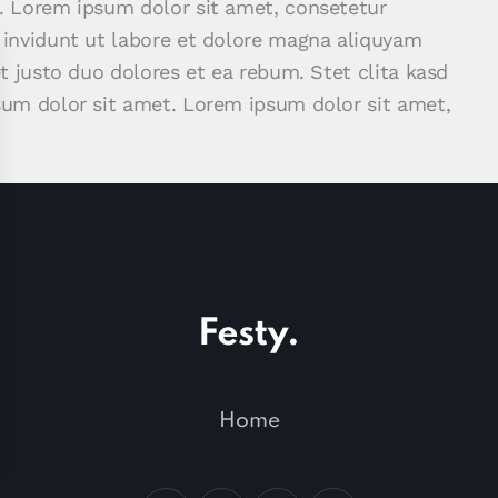
. Lorem ipsum dolor sit amet, consetetur
 invidunt ut labore et dolore magna aliquyam
t justo duo dolores et ea rebum. Stet clita kasd
sum dolor sit amet. Lorem ipsum dolor sit amet,
Home