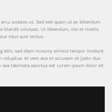
 arcu sodales ut. Sed sed quam ut ex bibendum
 blandit volutpat. Ut bibendum, nisi et mattis
sus risus quis lectus.
ng elitr, sed diam nonumy eirmod tempor invidunt
m voluptua. At vero eos et accusam et justo duo
no sea takimata sanctus est Lorem ipsum dolor sit