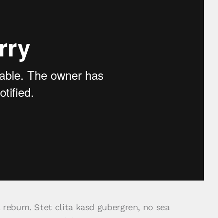
 rebum. Stet clita kasd gubergren, no sea