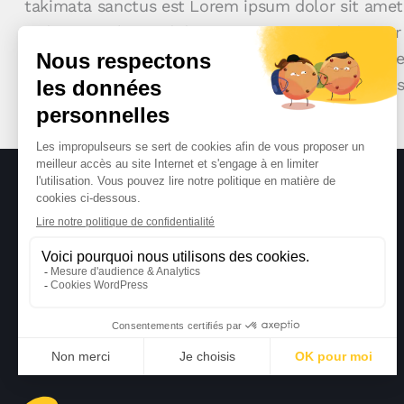
takimata sanctus est Lorem ipsum dolor sit amet
sadipscing elitr, sed diam nonumy eirmod tempor
erat, sed diam voluptua. At vero eos et accusam e
gubergren, no sea takimata sanctus est Lorem ip
consetetur sadipscing elitr.