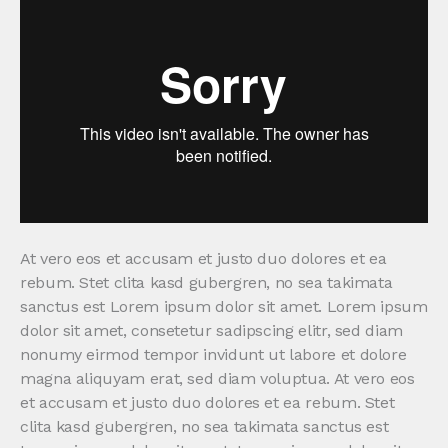
At vero eos et accusam et justo duo dolores et ea
rebum. Stet clita kasd gubergren, no sea takimata
sanctus est Lorem ipsum dolor sit amet. Lorem ipsum
dolor sit amet, consetetur sadipscing elitr, sed diam
nonumy eirmod tempor invidunt ut labore et dolore
magna aliquyam erat, sed diam voluptua. At vero eos
et accusam et justo duo dolores et ea rebum. Stet
clita kasd gubergren, no sea takimata sanctus est