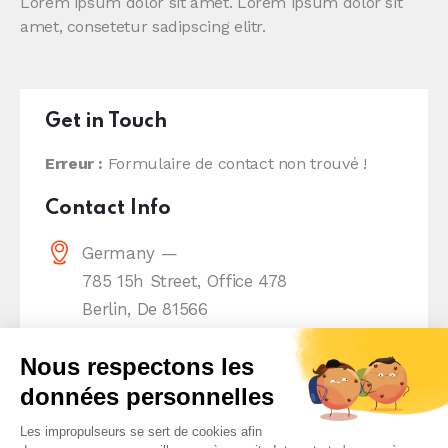
Lorem ipsum dolor sit amet. Lorem ipsum dolor sit
amet, consetetur sadipscing elitr.
Get in Touch
Erreur :
Formulaire de contact non trouvé !
Contact Info
Germany —
785 15h Street, Office 478
Berlin, De 81566
info@email.com
+1 840 841 25 69